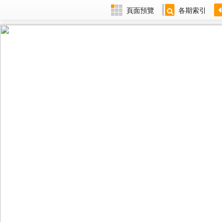
頁面預覽
各期索引