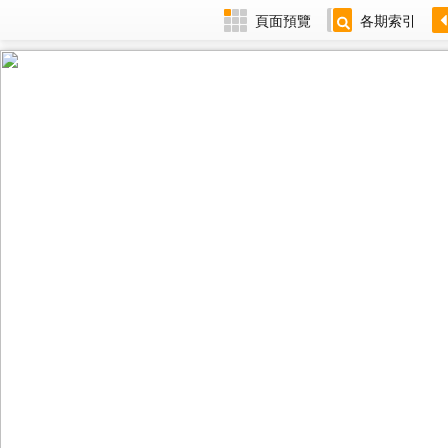
頁面預覽
各期索引