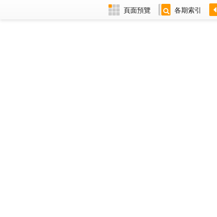
頁面預覽
各期索引