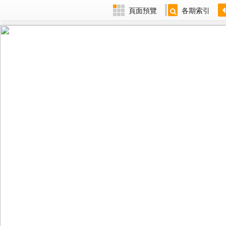
頁面預覽
各期索引