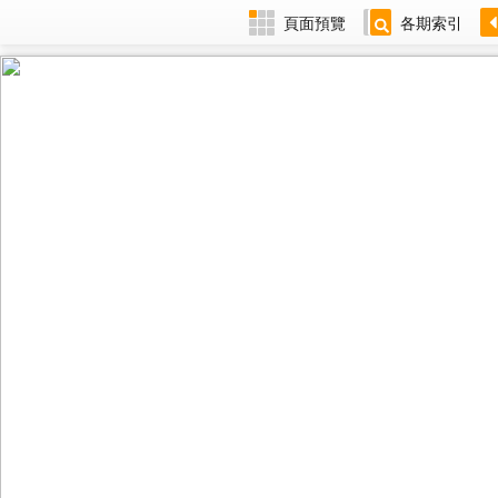
頁面預覽
各期索引