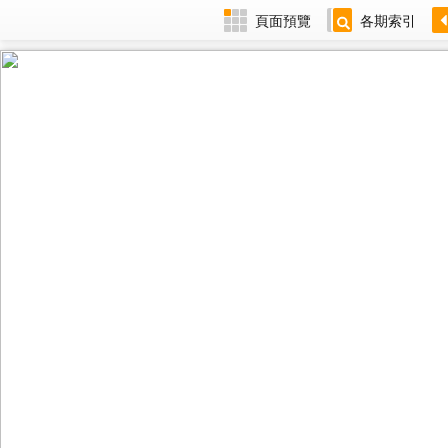
頁面預覽
各期索引