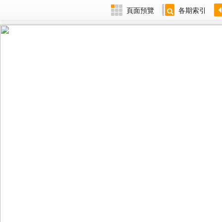
頁面預覽
各期索引