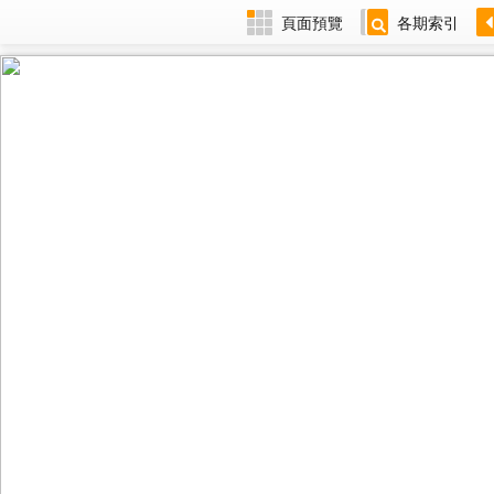
頁面預覽
各期索引