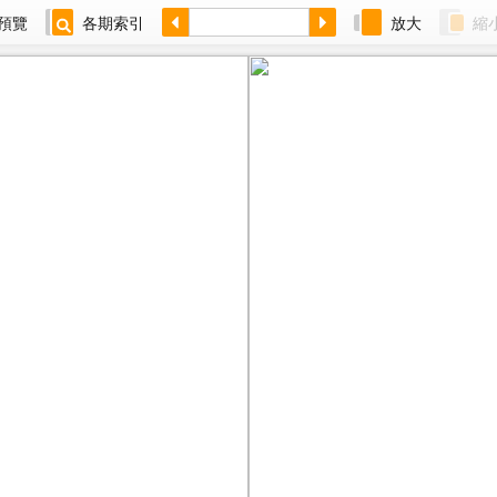
預覽
各期索引
放大
縮