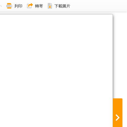
小
列印
轉寄
下載圖片