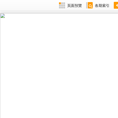
頁面預覽
各期索引