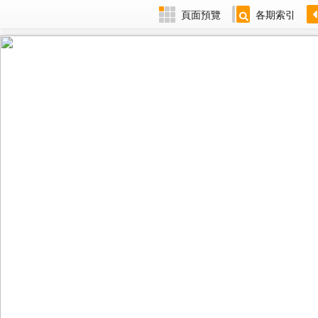
頁面預覽
各期索引