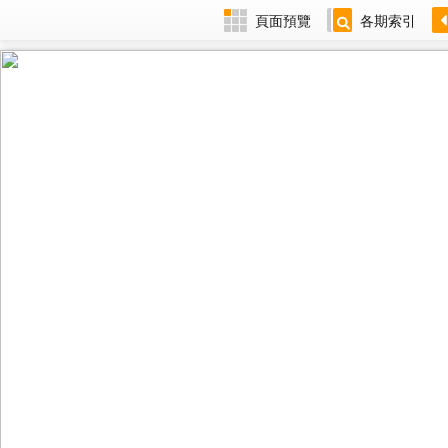
頁面預覽
各期索引