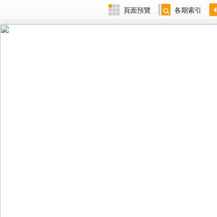
頁面預覽
各期索引