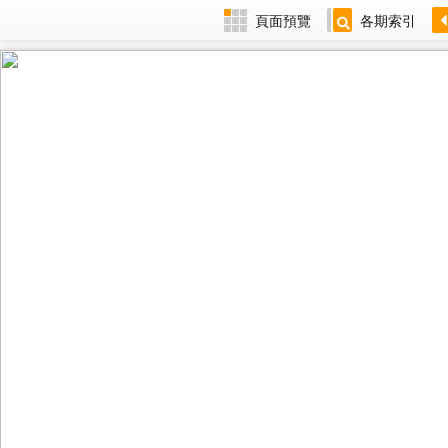
頁面預覽
各期索引