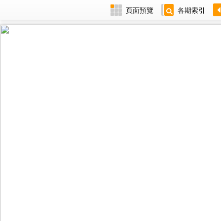
頁面預覽
各期索引