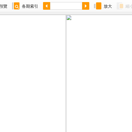
預覽
各期索引
放大
縮