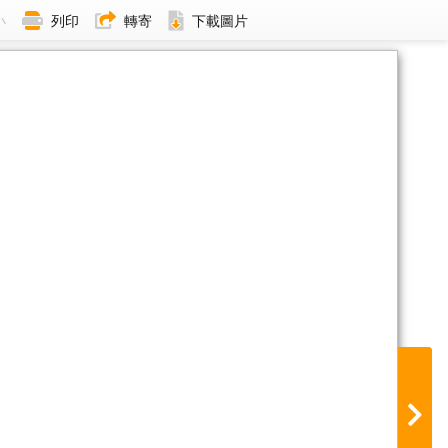
小
列印
轉寄
下載圖片