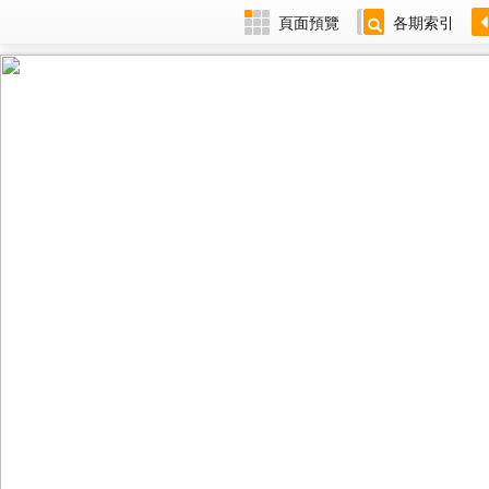
頁面預覽
各期索引