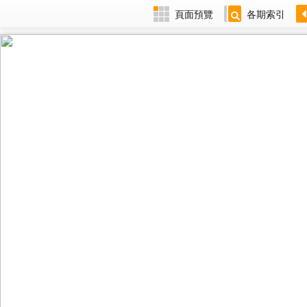
頁面預覽
各期索引