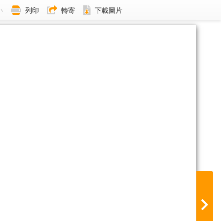
小
列印
轉寄
下載圖片