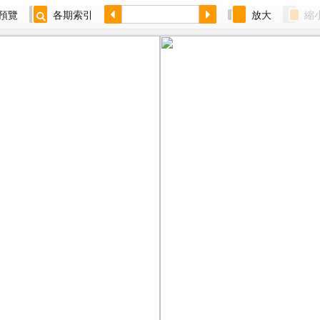
預覽
各期索引
放大
縮