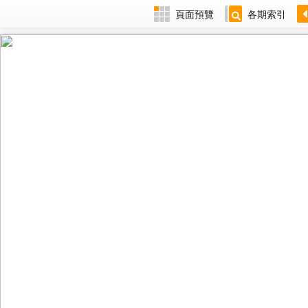
頁面預覽
各期索引