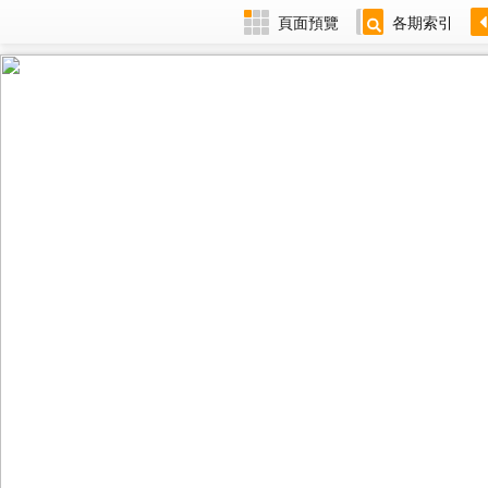
頁面預覽
各期索引