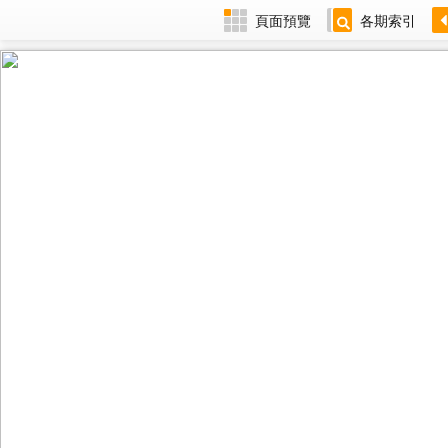
頁面預覽
各期索引