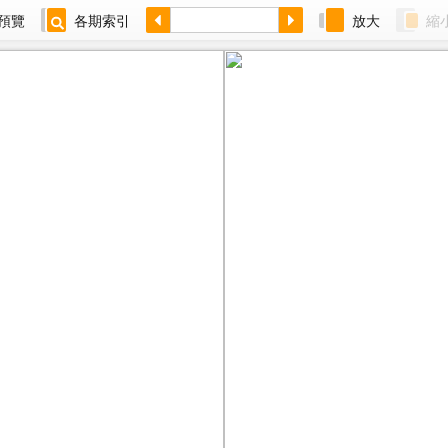
預覽
各期索引
放大
縮