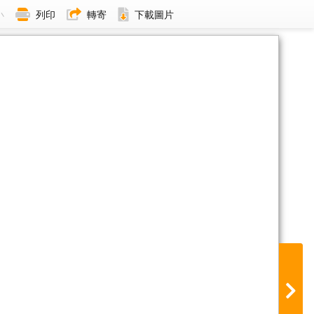
小
列印
轉寄
下載圖片