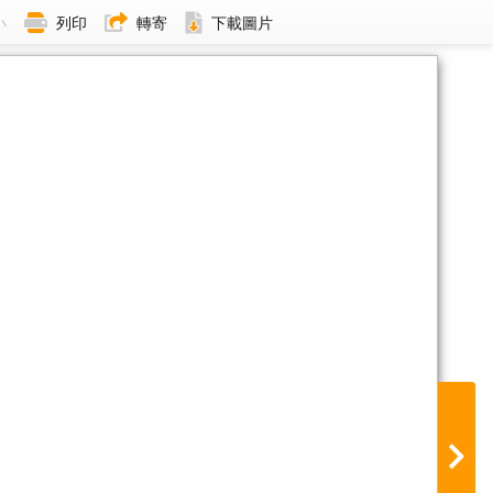
小
列印
轉寄
下載圖片