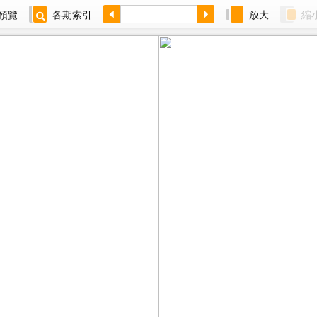
預覽
各期索引
放大
縮