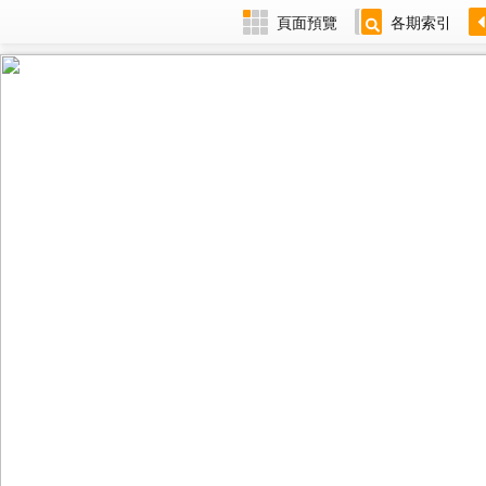
頁面預覽
各期索引