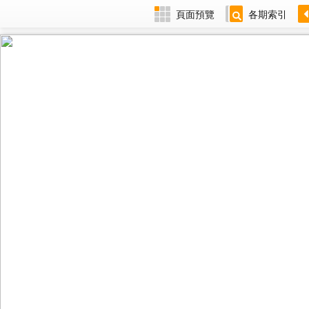
頁面預覽
各期索引