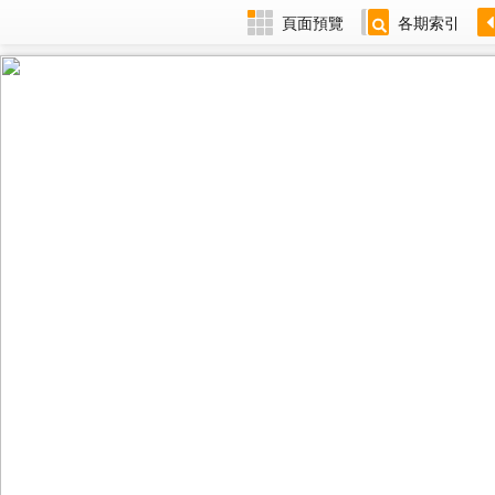
頁面預覽
各期索引