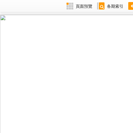
頁面預覽
各期索引