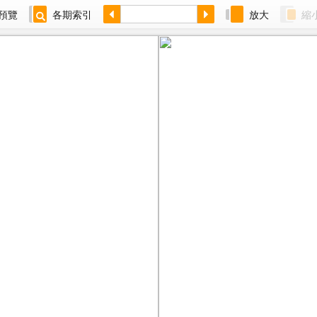
預覽
各期索引
放大
縮