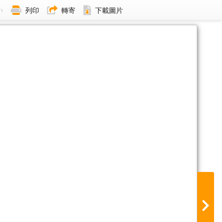
小
列印
轉寄
下載圖片