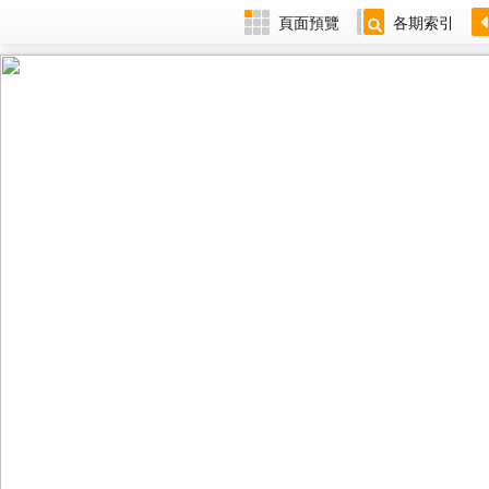
頁面預覽
各期索引