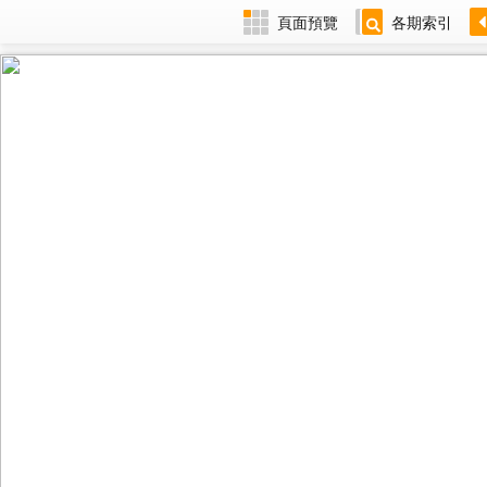
頁面預覽
各期索引