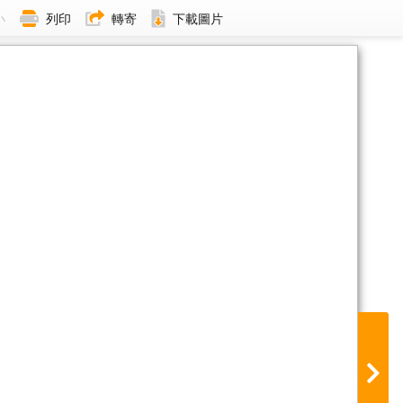
小
列印
轉寄
下載圖片