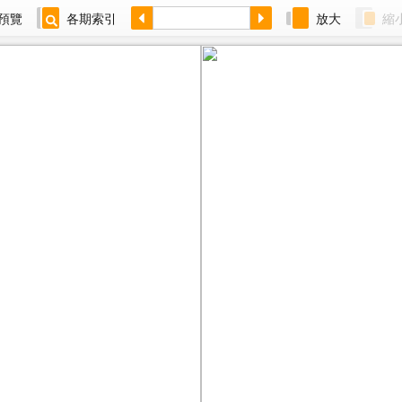
預覽
各期索引
放大
縮