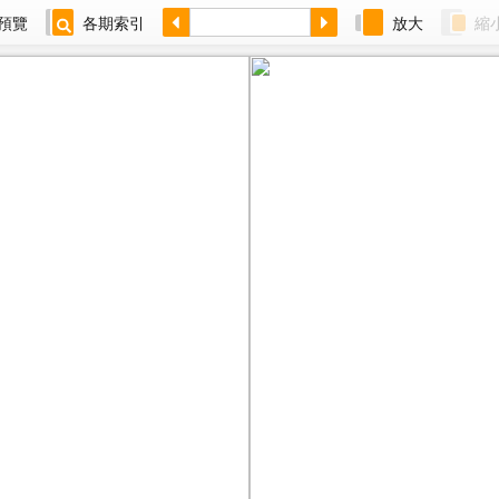
預覽
各期索引
放大
縮