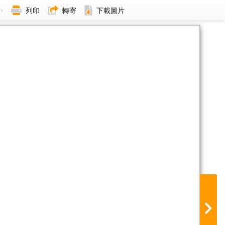
小
列印
轉寄
下載圖片