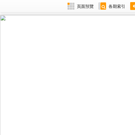
頁面預覽
各期索引