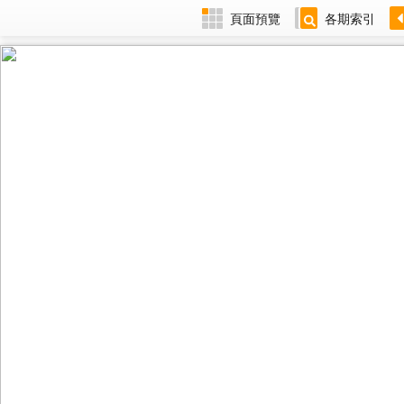
頁面預覽
各期索引