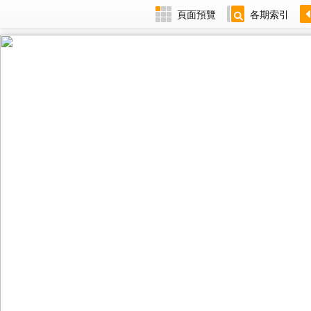
頁面預覽
各期索引