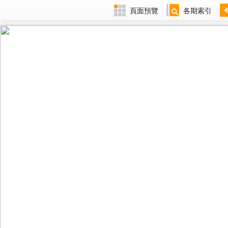
頁面預覽
各期索引