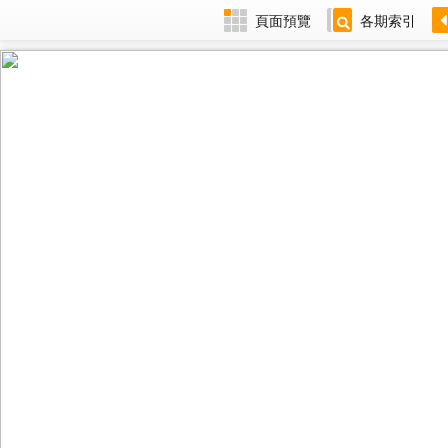
頁面預覽
各期索引