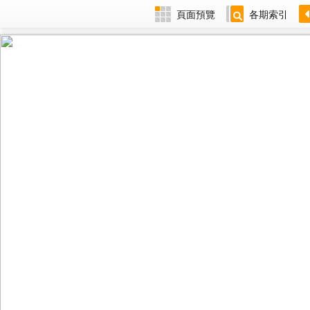
頁面預覽
各期索引