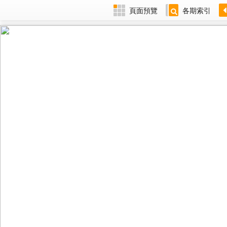
頁面預覽
各期索引