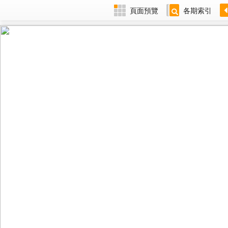
頁面預覽
各期索引