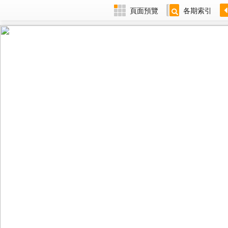
頁面預覽
各期索引