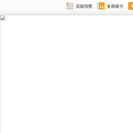
頁面預覽
各期索引