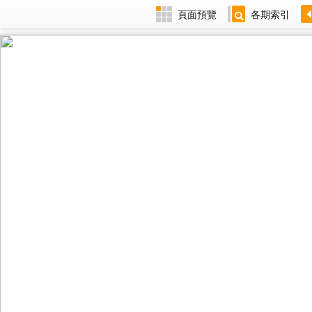
頁面預覽
各期索引