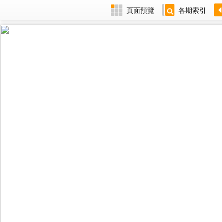
頁面預覽
各期索引