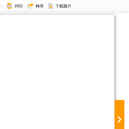
小
列印
轉寄
下載圖片