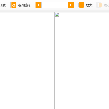
預覽
各期索引
放大
縮