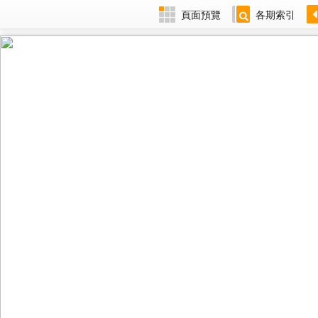
頁面預覽
各期索引