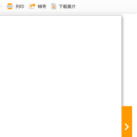
小
列印
轉寄
下載圖片