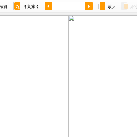
預覽
各期索引
放大
縮