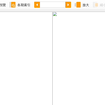
預覽
各期索引
放大
縮