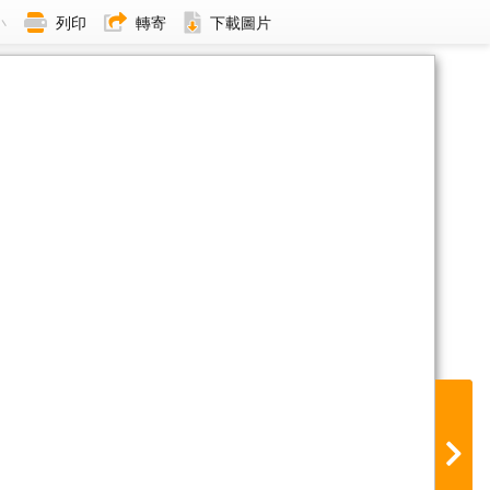
小
列印
轉寄
下載圖片