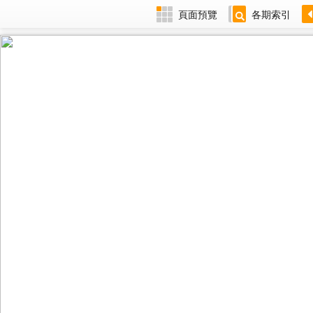
頁面預覽
各期索引